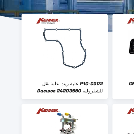
G
P1C-C002 علبة زيت علبة نقل
للشفروليه Daewoo 24203590
4T40-E 4T45-E مصنوعة