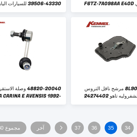
حركة آلي F6TZ-7A098AA E4OD
43330-39506 للسيارات ا
KEMMEX
4R100 Kemmex 
كيمكس 8L90 مرشح ناقل التروس
48820-20040 وصلة الاست
التلقائي لشفروليه تاهو 24274402
 CARINA E AVENSIS 1992-
000 48820-05012 48820-
44010
34
35
36
37
آخر
مجموع 80 الصفحات