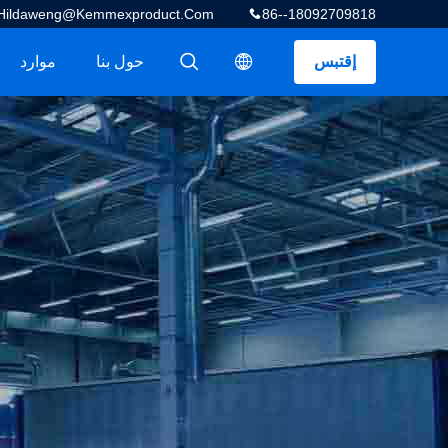
Hildaweng@kemmexproduct.com
86--18092709818
إقتبس
حول بنا
موارد
描述
描述