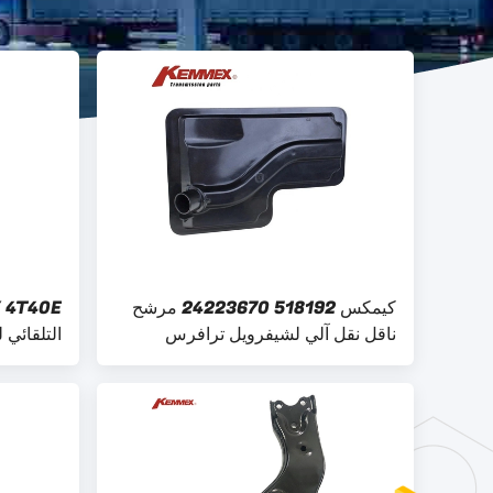
كيمكس 518192 24223670 مرشح
ناقل نقل آلي لشيفرويل ترافرس
التلقائي 
0 24221762 8685185
7T4Z7A098A