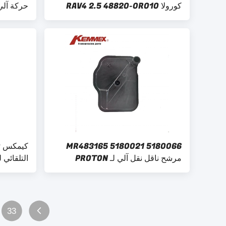
كورولا RAV4 2.5 48820-0R010
رابط الاستقرار M12X1.25 مم
518042
5180066 5180021 MR483165
مرشح ناقل نقل آلي لـ PROTON
GEELY MR483165 1525008
8L45 صافية الزيت
33