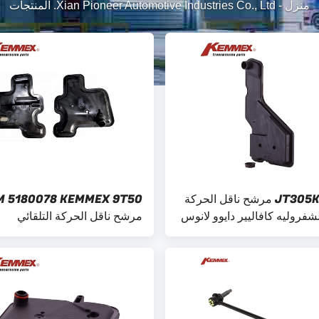
منزل
-
Xian Pioneer Automotive Industries Co., Ltd. المنتجات
JT305K 4T40E مرشح ناقل الحركة
M 5180078 KEMMEX 9T50
لشفروليه كافاليير دايوو لانوس
مرشح ناقل الحركة التلقائي
2420337
24268085 لشفروليه TRAVERSE