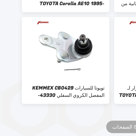
ليابانية من
TOYOTA Corolla AE10 1995-
1999/COROLLA CORONA CAMRY
قرار لـ
تويوتا للسيارات KEMMEX CB0429
TOYOTA
المفصل الكروي السفلي 43330-
2
49165 ل 43330-49125 43330-
09780 2007-