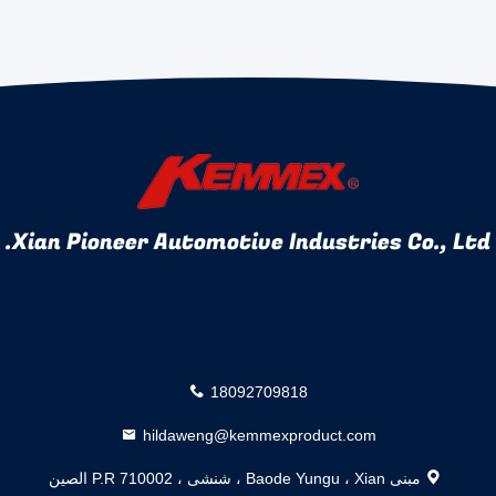
Xian Pioneer Automotive Industries Co., Ltd.
18092709818
hildaweng@kemmexproduct.com
مبنى Baode Yungu ، Xian ، شنشى ، 710002 P.R الصين