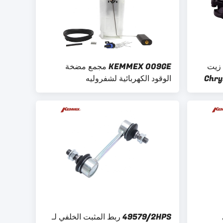
4 مرشح زيت
KEMMEX 009GE مجمع مضخة
Chrysler 3
الوقود الكهربائية لشفروليه
TRAILBLAZER GMC بويك ايسوزو
88965822 15013514 15050444
15077623 88965820
49579/2HPS ربط المثبت الخلفي لـ