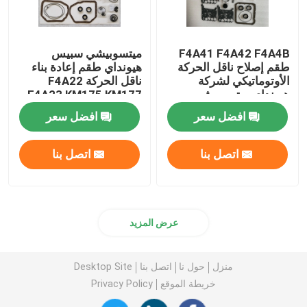
F4A41 F4A42 F4A4B
ميتسوبيشي سبيس
طقم إصلاح ناقل الحركة
هيونداي طقم إعادة بناء
الأوتوماتيكي لشركة
ناقل الحركة F4A22
هيونداي ميتسوبيشي
F4A23 KM175 KM177
افضل سعر
افضل سعر
اتصل بنا
اتصل بنا
عرض المزيد
منزل
حول نا
اتصل بنا
Desktop Site
خريطة الموقع
Privacy Policy