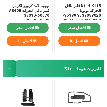
K114 K115 فلتر ناقل
تويوتا لاند كروزر لكزس
أدوات تعليق القيادة
الحركة تويوتا
فلتر ناقل الحركة AB60E
35330-60070
3533058020 35330-
3533060070
28020 35330-39565
35330-58020
قطع غيار المحرك
افضل سعر
افضل سعر
قطع غيار السيارات
اتصل بنا
اتصل بنا
فلتر زيت هوندا
(51)