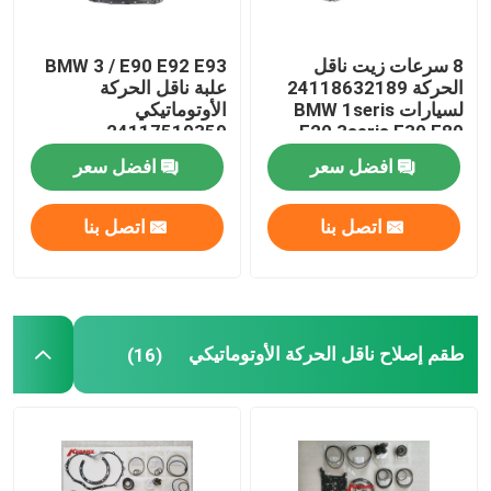
8 سرعات زيت ناقل
BMW 3 / E90 E92 E93
الحركة 24118632189
علبة ناقل الحركة
لسيارات BMW 1seris
الأوتوماتيكي
24117519359
F20 3seris F30 F80
24117522923
افضل سعر
افضل سعر
24152333903
اتصل بنا
اتصل بنا
طقم إصلاح ناقل الحركة الأوتوماتيكي
(16)