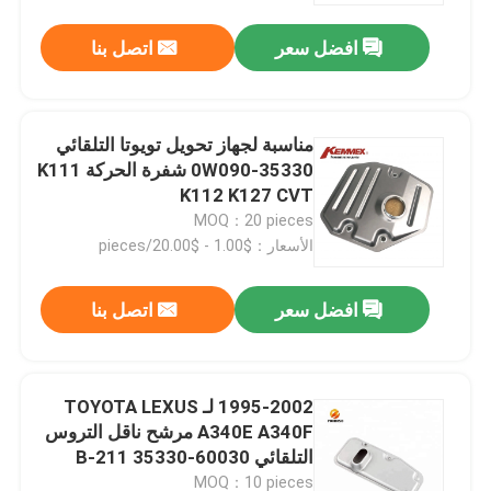
افضل سعر
اتصل بنا
مناسبة لجهاز تحويل تويوتا التلقائي
35330-0W090 شفرة الحركة K111
K112 K127 CVT
MOQ：20 pieces
الأسعار：$1.00 - $20.00/pieces
افضل سعر
اتصل بنا
بيت
1995-2002 لـ TOYOTA LEXUS
منتجات
A340E A340F مرشح ناقل التروس
التلقائي B-211 35330-60030
معلومات عنا
MOQ：10 pieces