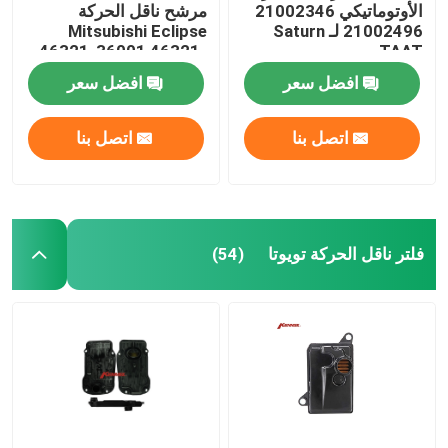
الأوتوماتيكي 21002346
مرشح ناقل الحركة
21002496 لـ Saturn
Mitsubishi Eclipse
أدوات تعليق القيادة
46321-36001 46321-
TAAT
36010
افضل سعر
افضل سعر
قطع غيار المحرك
اتصل بنا
اتصل بنا
قطع غيار السيارات
فلتر ناقل الحركة تويوتا
(54)