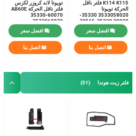
K114 K115 فلتر ناقل
تويوتا لاند كروزر لكزس
الحركة تويوتا
فلتر ناقل الحركة AB60E
35330-60070
3533058020 35330-
3533060070
28020 35330-39565
35330-58020
افضل سعر
افضل سعر
اتصل بنا
اتصل بنا
فلتر زيت هوندا
(51)