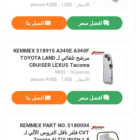
الأسعار：$1.00 - $4.00/pieces
جولة في المعمل
افضل سعر
اتصل بنا
مراقبة الجودة
KEMMEX 518915 A340E A340F
اتصل بنا
مرشح تلقائي لـ TOYOTA LAND
CRUISER LEXUS Tacoma
Sequoia
MOQ：10 pieces
أخبار
الأسعار：$1.00 - $4.00/pieces
مرشح ناقل الحركة الأوتوماتيكي
افضل سعر
اتصل بنا
فلتر ناقل الحركة تويوتا
KEMMEX PART NO. 5180004
CVT فلتر ناقل التروس الآلي لـ
فلتر زيت هوندا
Toyota ALTIS WISH 1.8