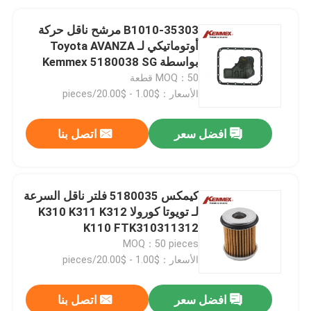
35303-B1010 مرشح ناقل حركة
أوتوماتيكي لـ Toyota AVANZA
بواسطة Kemmex 5180038 SG
1083
MOQ：50 قطعة
الأسعار：$1.00 - $20.00/pieces
افضل سعر
اتصل بنا
كيمكس 5180035 فلتر ناقل السرعة
لـ تويوتا كورولا K310 K311 K312
K110 FTK310311312
MOQ：50 pieces
الأسعار：$1.00 - $20.00/pieces
افضل سعر
اتصل بنا