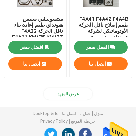
F4A41 F4A42 F4A4B
ميتسوبيشي سبيس
طقم إصلاح ناقل الحركة
هيونداي طقم إعادة بناء
الأوتوماتيكي لشركة
ناقل الحركة F4A22
هيونداي ميتسوبيشي
F4A23 KM175 KM177
افضل سعر
افضل سعر
اتصل بنا
اتصل بنا
عرض المزيد
منزل
حول نا
اتصل بنا
Desktop Site
خريطة الموقع
Privacy Policy