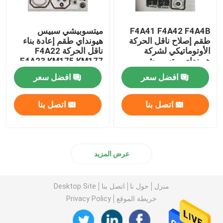
F4A41 F4A42 F4A4B
ميتسوبيشي سبيس
طقم إصلاح ناقل الحركة
هيونداي طقم إعادة بناء
الأوتوماتيكي لشركة
ناقل الحركة F4A22
هيونداي ميتسوبيشي
F4A23 KM175 KM177
افضل سعر
افضل سعر
اتصل بنا
اتصل بنا
عرض المزيد
منزل
حول نا
اتصل بنا
Desktop Site
خريطة الموقع
Privacy Policy