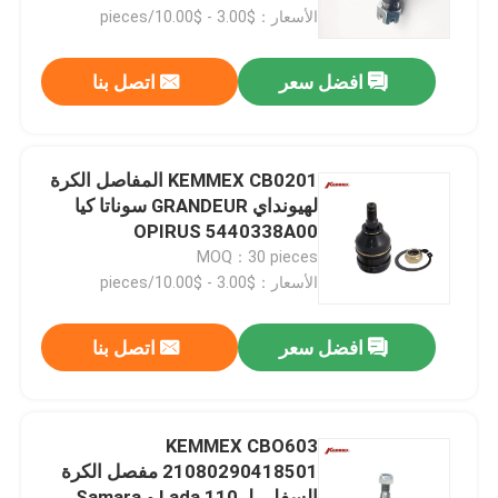
الأسعار：$3.00 - $10.00/pieces
جولة في المعمل
افضل سعر
اتصل بنا
مراقبة الجودة
KEMMEX CB0201 المفاصل الكرة
اتصل بنا
لهيونداي GRANDEUR سوناتا كيا
OPIRUS 5440338A00
544303K000
MOQ：30 pieces
أخبار
الأسعار：$3.00 - $10.00/pieces
مرشح ناقل الحركة الأوتوماتيكي
افضل سعر
اتصل بنا
فلتر ناقل الحركة تويوتا
KEMMEX CBO603
21080290418501 مفصل الكرة
فلتر زيت هوندا
السفلي لـ Lada 110 و Samara