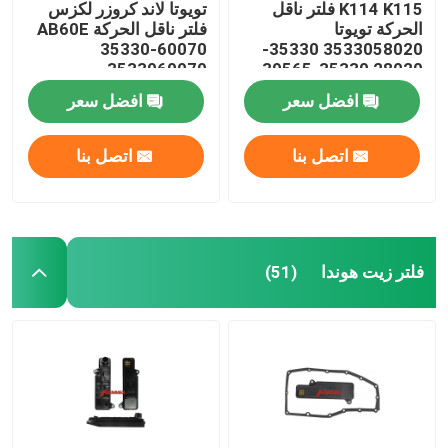
K114 K115 فلتر ناقل
تويوتا لاند كروزر لكزس
الحركة تويوتا
فلتر ناقل الحركة AB60E
35330-60070
3533058020 35330-
3533060070
28020 35330-39565
35330-58020
افضل سعر
افضل سعر
اتصل بنا
اتصل بنا
فلتر زيت هوندا
(51)