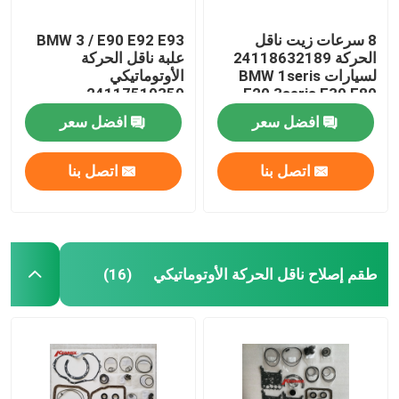
8 سرعات زيت ناقل
BMW 3 / E90 E92 E93
الحركة 24118632189
علبة ناقل الحركة
لسيارات BMW 1seris
الأوتوماتيكي
24117519359
F20 3seris F30 F80
24117522923
افضل سعر
افضل سعر
24152333903
اتصل بنا
اتصل بنا
طقم إصلاح ناقل الحركة الأوتوماتيكي
(16)