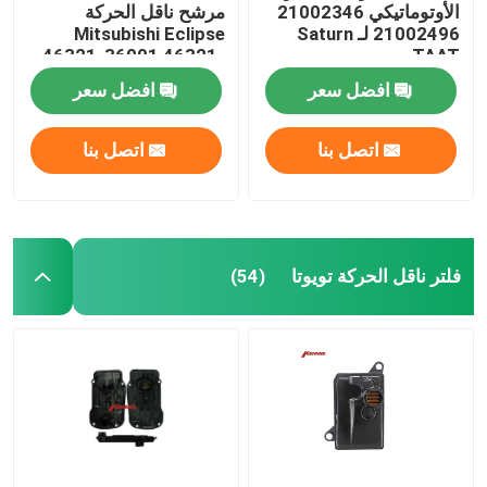
الأوتوماتيكي 21002346
مرشح ناقل الحركة
21002496 لـ Saturn
Mitsubishi Eclipse
أدوات تعليق القيادة
46321-36001 46321-
TAAT
36010
افضل سعر
افضل سعر
قطع غيار المحرك
اتصل بنا
اتصل بنا
قطع غيار السيارات
فلتر ناقل الحركة تويوتا
(54)