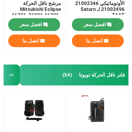
الأوتوماتيكي 21002346
مرشح ناقل الحركة
21002496 لـ Saturn
Mitsubishi Eclipse
46321-36001 46321-
TAAT
36010
افضل سعر
افضل سعر
اتصل بنا
اتصل بنا
فلتر ناقل الحركة تويوتا
(54)