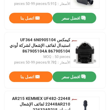
الأسعار：$5.91/pieces 50-99 pieces
المنتجات
افضل سعر
اتصل بنا
مرشح ناقل الحركة الأوتوماتيكي
كيمكس UF364 6N0905104
فلتر ناقل الحركة تويوتا
استبدال لفائف الإشعال لشركة أودي
867905104 867905104A
867905352
MOQ：50 pieces
فلتر زيت هوندا
الأسعار：$8.78/pieces 50-99 pieces
عموم زيت المحرك
افضل سعر
اتصل بنا
طقم إصلاح ناقل الحركة الأوتوماتيكي
22448-AR215 KEMMEX UF482
22448AR210 لفائف الإشعال
أطقم إعادة بناء ناقل الحركة الأوتوماتيكي
لنيسان 22433AR215