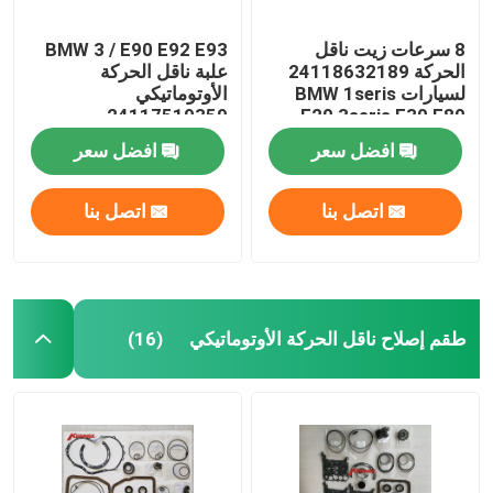
8 سرعات زيت ناقل
BMW 3 / E90 E92 E93
الحركة 24118632189
علبة ناقل الحركة
لسيارات BMW 1seris
الأوتوماتيكي
24117519359
F20 3seris F30 F80
24117522923
افضل سعر
افضل سعر
24152333903
اتصل بنا
اتصل بنا
طقم إصلاح ناقل الحركة الأوتوماتيكي
(16)