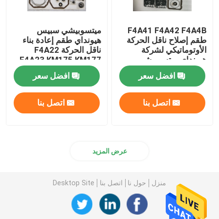
F4A41 F4A42 F4A4B
ميتسوبيشي سبيس
طقم إصلاح ناقل الحركة
هيونداي طقم إعادة بناء
الأوتوماتيكي لشركة
ناقل الحركة F4A22
هيونداي ميتسوبيشي
F4A23 KM175 KM177
افضل سعر
افضل سعر
اتصل بنا
اتصل بنا
عرض المزيد
منزل
حول نا
اتصل بنا
Desktop Site