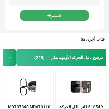
قطع غيار سيارات فولكس واجن
غطاء صمام المحرك
فئات أخرى منا
خزان التوسع للسيارة
مرشح ناقل الحركة الأوتوماتيكي
(228)
قطع غيار ناقل الحركة
أدوات تعليق القيادة
قطع غيار المحرك
قطع غيار السيارات
518549 فلتر ناقل الحركة
MD737840 MD673110