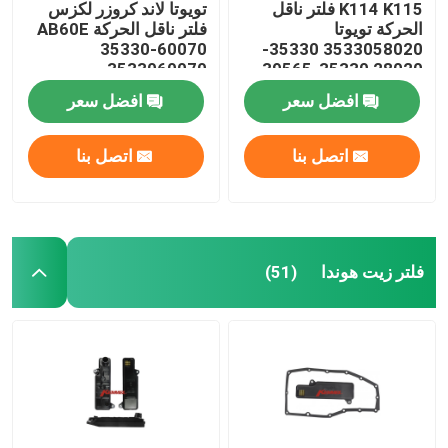
K114 K115 فلتر ناقل
تويوتا لاند كروزر لكزس
الحركة تويوتا
فلتر ناقل الحركة AB60E
35330-60070
3533058020 35330-
3533060070
28020 35330-39565
35330-58020
افضل سعر
افضل سعر
اتصل بنا
اتصل بنا
فلتر زيت هوندا
(51)