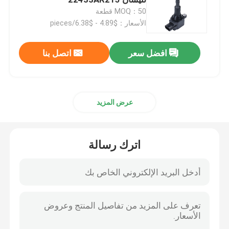
224487S015 1415108
MOQ：50 قطعة
الأسعار：$4.89 - $6.38/pieces
فلتر ناقل الحركة من فورد
افضل سعر
اتصل بنا
مرشح ناقل الحركة من نيسان
فلتر ناقل الحركة من مازدا
عرض المزيد
فلتر ناقل الحركة هيونداي
اترك رسالة
حشية حوض الزيت
طقم احتكاك ناقل الحركة الأوتوماتيكي
خزان توسيع سائل التبريد للمحرك