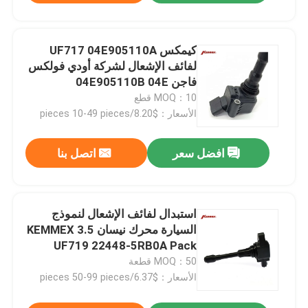
كيمكس UF717 04E905110A
لفائف الإشعال لشركة أودي فولكس
فاجن 04E905110B 04E
MOQ：10 قطع
الأسعار：$8.20/pieces 10-49 pieces
افضل سعر
اتصل بنا
استبدال لفائف الإشعال لنموذج
السيارة محرك نيسان 3.5 KEMMEX
UF719 22448-5RB0A Pack
MOQ：50 قطعة
الأسعار：$6.37/pieces 50-99 pieces