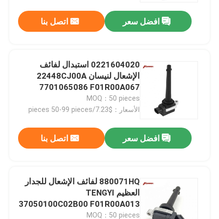
افضل سعر
اتصل بنا
0221604020 استبدال لفائف
الإشعال لنيسان 22448CJ00A
7701065086 F01R00A067
2501002
MOQ：50 pieces
الأسعار：$7.23/pieces 50-99 pieces
افضل سعر
اتصل بنا
منزل
880071HQ لفائف الإشعال للجدار
حول بنا
العظيم TENGYI
37050100C02B00 F01R00A013
F01R10A024
إتصال
MOQ：50 pieces